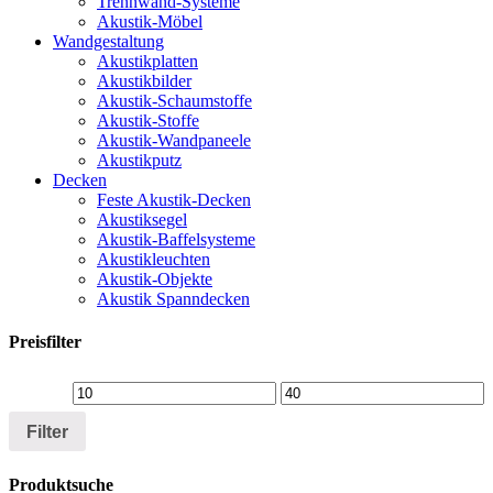
Trennwand-Systeme
Akustik-Möbel
Wandgestaltung
Akustikplatten
Akustikbilder
Akustik-Schaumstoffe
Akustik-Stoffe
Akustik-Wandpaneele
Akustikputz
Decken
Feste Akustik-Decken
Akustiksegel
Akustik-Baffelsysteme
Akustikleuchten
Akustik-Objekte
Akustik Spanndecken
Preisfilter
Min
Max
price
price
Filter
Produktsuche