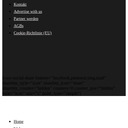
Kontakt
Advertise with us
Partner werden
AGBs
Cookie-Richtlinie (EU)
[easy-social-share buttons="facebook,pinterest,xing,mail"
sharebtn_style="icon" sharebtn_icon="share"
sharebtn_counter="hidden" counters=0 counter_pos="hidden"
style="icon" size="s" point_type="simple"]
Home