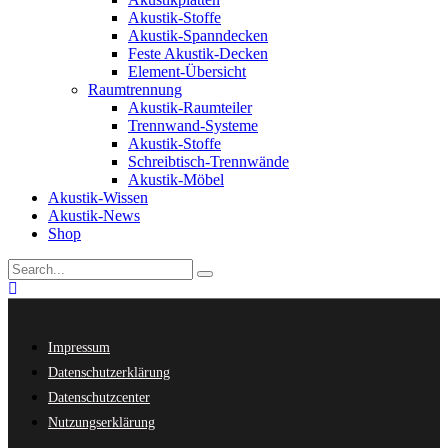
Akustik-Stoffe
Akustik-Spanndecken
Feste Akustik-Decken
Element-Übersicht
Raumtrennung
Akustik-Raumteiler
Trennwand-Systeme
Akustik-Stoffe
Schreibtisch-Trennwände
Akustik-Möbel
Akustik-Wissen
Akustik-News
Shop
Impressum
Datenschutzerklärung
Datenschutzcenter
Nutzungserklärung