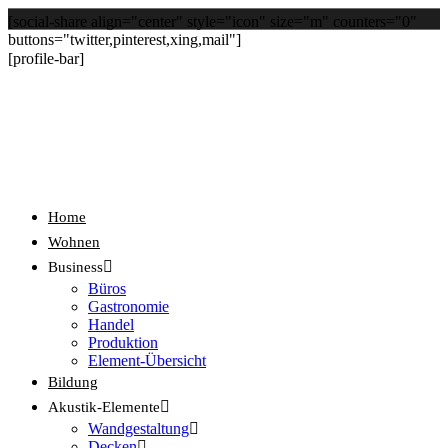
[social-share align="center" style="icon" size="m" counters="0"
buttons="twitter,pinterest,xing,mail"]
[profile-bar]
Home
Wohnen
Business
Büros
Gastronomie
Handel
Produktion
Element-Übersicht
Bildung
Akustik-Elemente
Wandgestaltung
Decken