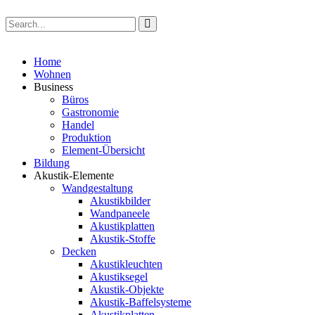
Home
Wohnen
Business
Büros
Gastronomie
Handel
Produktion
Element-Übersicht
Bildung
Akustik-Elemente
Wandgestaltung
Akustikbilder
Wandpaneele
Akustikplatten
Akustik-Stoffe
Decken
Akustikleuchten
Akustiksegel
Akustik-Objekte
Akustik-Baffelsysteme
Akustikplatten