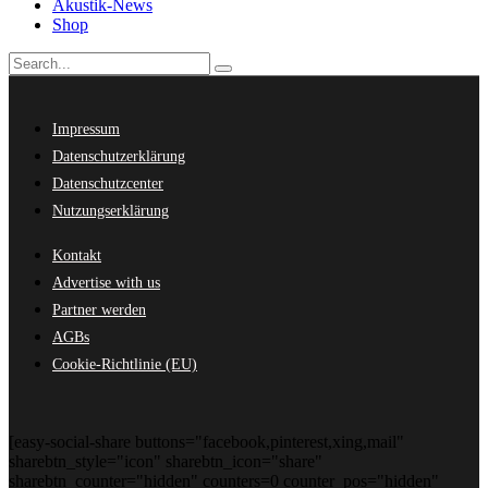
Akustik-News
Shop
Impressum
Datenschutzerklärung
Datenschutzcenter
Nutzungserklärung
Kontakt
Advertise with us
Partner werden
AGBs
Cookie-Richtlinie (EU)
[easy-social-share buttons="facebook,pinterest,xing,mail"
sharebtn_style="icon" sharebtn_icon="share"
sharebtn_counter="hidden" counters=0 counter_pos="hidden"