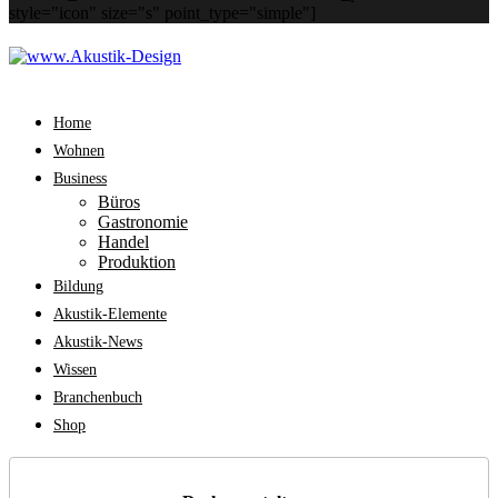
style="icon" size="s" point_type="simple"]
Home
Wohnen
Business
Büros
Gastronomie
Handel
Produktion
Bildung
Akustik-Elemente
Akustik-News
Wissen
Branchenbuch
Shop