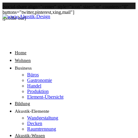
[social-share align="center" style="icon" size="m" counters="0"
buttons="twitter,pinterest,xing,mail"]
[profile-bar]
Home
Wohnen
Business
Büros
Gastronomie
Handel
Produktion
Element-Übersicht
Bildung
Akustik-Elemente
Wandgestaltung
Decken
Raumtrennung
Akustik-Wissen