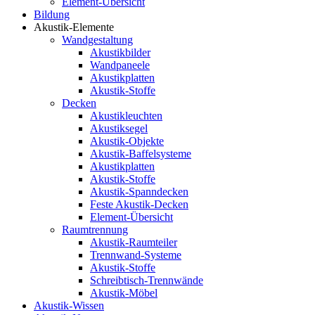
Element-Übersicht
Bildung
Akustik-Elemente
Wandgestaltung
Akustikbilder
Wandpaneele
Akustikplatten
Akustik-Stoffe
Decken
Akustikleuchten
Akustiksegel
Akustik-Objekte
Akustik-Baffelsysteme
Akustikplatten
Akustik-Stoffe
Akustik-Spanndecken
Feste Akustik-Decken
Element-Übersicht
Raumtrennung
Akustik-Raumteiler
Trennwand-Systeme
Akustik-Stoffe
Schreibtisch-Trennwände
Akustik-Möbel
Akustik-Wissen