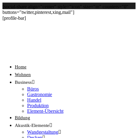
[social-share align="center" style="icon" size="m" counters="0"
buttons="twitter,pinterest,xing,mail"]
[profile-bar]
Home
Wohnen
Business
Büros
Gastronomie
Handel
Produktion
Element-Übersicht
Bildung
Akustik-Elemente
Wandgestaltung
Decken