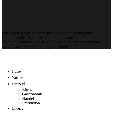
[easy-social-share buttons="facebook,pinterest,xing,mail"
sharebtn_style="icon" sharebtn_icon="share"
sharebtn_counter="hidden" counters=0 counter_pos="hidden"
style="icon" size="s" point_type="simple"]
Home
Wohnen
Business
Büros
Gastronomie
Handel
Produktion
Bildung