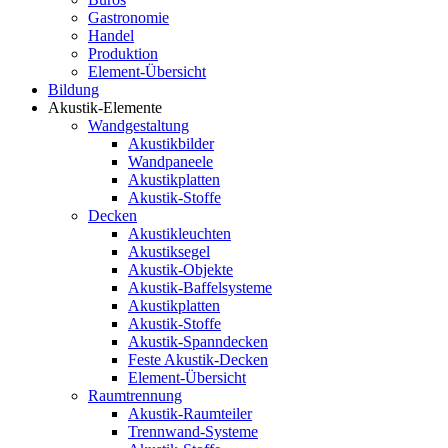
Gastronomie
Handel
Produktion
Element-Übersicht
Bildung
Akustik-Elemente
Wandgestaltung
Akustikbilder
Wandpaneele
Akustikplatten
Akustik-Stoffe
Decken
Akustikleuchten
Akustiksegel
Akustik-Objekte
Akustik-Baffelsysteme
Akustikplatten
Akustik-Stoffe
Akustik-Spanndecken
Feste Akustik-Decken
Element-Übersicht
Raumtrennung
Akustik-Raumteiler
Trennwand-Systeme