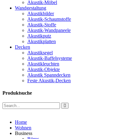
Akustik-Möbel
Wandgestaltung
Akustikbilder
Akustik-Schaumstoffe
Akustik-Stoffe
Akustik-Wandpaneele
Akustikputz
Akustikplatten
Decken
Akustiksegel
Akustik-Baffelsysteme
Akustikleuchten
Akustik-Objekte
Akustik Spanndecken
Feste Akustik-Decken
Produktsuche
Home
Wohnen
Business
Büros