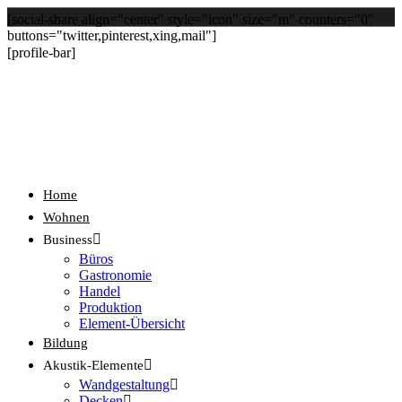
[social-share align="center" style="icon" size="m" counters="0"
buttons="twitter,pinterest,xing,mail"]
[profile-bar]
Home
Wohnen
Business
Büros
Gastronomie
Handel
Produktion
Element-Übersicht
Bildung
Akustik-Elemente
Wandgestaltung
Decken