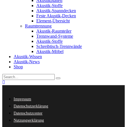
Akustikplatten
Akustik-Stoffe
Akustik-Spanndecken
Feste Akustik-Decken
Element-Übersicht
Raumtrennung
Akustik-Raumteiler
Trennwand-Systeme
Akustik-Stoffe
Schreibtisch-Trennwände
Akustik-Möbel
Akustik-Wissen
Akustik-News
Shop
Impressum
Datenschutzerklärung
Datenschutzcenter
Nutzungserklärung