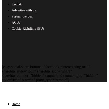
Kontakt
Advertise with us
Partner werden
AGBs
Cookie-Richtlinie (EU)
[easy-social-share buttons="facebook,pinterest,xing,mail"
sharebtn_style="icon" sharebtn_icon="share"
sharebtn_counter="hidden" counters=0 counter_pos="hidden"
style="icon" size="s" point_type="simple"]
Home