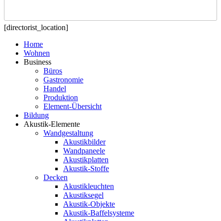
[directorist_location]
Home
Wohnen
Business
Büros
Gastronomie
Handel
Produktion
Element-Übersicht
Bildung
Akustik-Elemente
Wandgestaltung
Akustikbilder
Wandpaneele
Akustikplatten
Akustik-Stoffe
Decken
Akustikleuchten
Akustiksegel
Akustik-Objekte
Akustik-Baffelsysteme