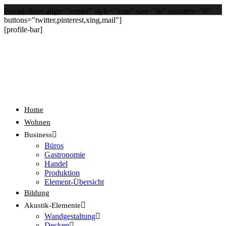
[social-share align="center" style="icon" size="m" counters="0"
buttons="twitter,pinterest,xing,mail"]
[profile-bar]
Home
Wohnen
Business
Büros
Gastronomie
Handel
Produktion
Element-Übersicht
Bildung
Akustik-Elemente
Wandgestaltung
Decken