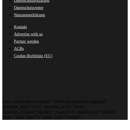
Datenschutzerklärung
Datenschutzcenter
Nutzungserklärung
Kontakt
Advertise with us
Partner werden
AGBs
Cookie-Richtlinie (EU)
[easy-social-share buttons="facebook,pinterest,xing,mail"
sharebtn_style="icon" sharebtn_icon="share"
sharebtn_counter="hidden" counters=0 counter_pos="hidden"
style="icon" size="s" point_type="simple"]