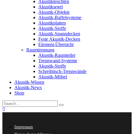
Akustikleuchten
Akustiksegel
Akustik-Objekte
Akustik-Baffelsysteme
Akustikplatten
Akustik-Stoffe
Akustik-Spanndecken
Feste Akustik-Decken
Element-Übersicht
Raumtrennung
Akustik-Raumteiler
Trennwand-Systeme
Akustik-Stoffe
Schreibtisch-Trennwände
Akustik-Möbel
Akustik-Wissen
Akustik-News
Shop
Impressum